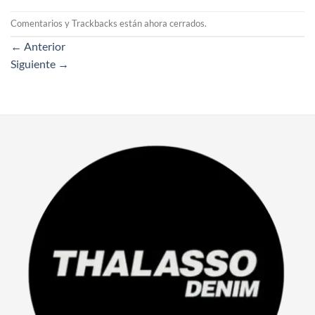
Comentarios y Trackbacks están ahora cerrados.
←
Anterior
Siguiente
→