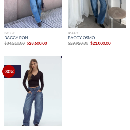
BAGGY
BAGGY
BAGGY RON
BAGGY OSMO
El
El
El
El
$
34.210,00
$
28.600,00
$
29.920,00
$
21.000,00
precio
precio
precio
precio
original
actual
original
actual
era:
es:
era:
es:
$34.210,00.
$28.600,00.
$29.920,00.
$21.000,00
-30%