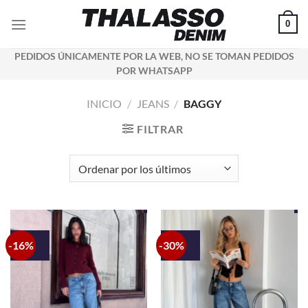
Saltar
0
al
contenido
PEDIDOS ÚNICAMENTE POR LA WEB, NO SE TOMAN PEDIDOS
POR WHATSAPP
INICIO
/
JEANS
/
BAGGY
FILTRAR
-16%
-30%