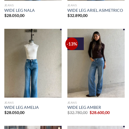
JEANS
JEANS
WIDE LEG NALA
WIDE LEG ARIEL ASIMETRICO
$
28.050,00
$
32.890,00
-13%
JEANS
JEANS
WIDE LEG AMELIA
WIDE LEG AMBER
El
El
$
28.050,00
$
32.780,00
$
28.600,00
precio
precio
original
actual
era:
es:
$32.780,00.
$28.600,00