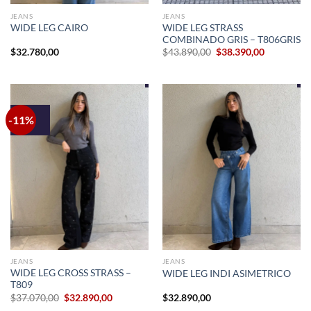
JEANS
JEANS
WIDE LEG STRASS
WIDE LEG CAIRO
COMBINADO GRIS – T806GRIS
El
El
$
32.780,00
$
43.890,00
$
38.390,00
precio
precio
original
actual
era:
es:
$43.890,00.
$38.390,00
-11%
JEANS
JEANS
WIDE LEG CROSS STRASS –
WIDE LEG INDI ASIMETRICO
T809
El
El
$
37.070,00
$
32.890,00
$
32.890,00
precio
precio