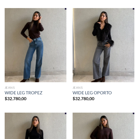
original
actual
era:
es:
$37.070,00.
$32.890,00.
JEANS
JEANS
WIDE LEG TROPEZ
WIDE LEG OPORTO
$
32.780,00
$
32.780,00