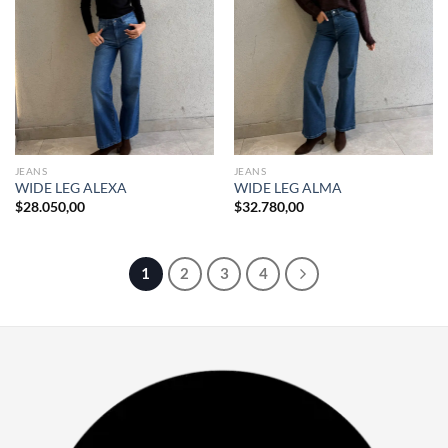
JEANS
JEANS
WIDE LEG ALEXA
WIDE LEG ALMA
$
28.050,00
$
32.780,00
1
2
3
4