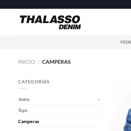
Saltar
al
contenido
PEDI
INICIO
/
CAMPERAS
CATEGORÍAS
Jeans
Tops
Camperas