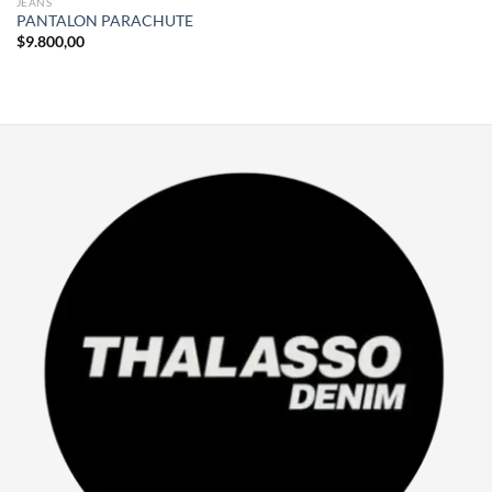
JEANS
PANTALON PARACHUTE
$
9.800,00