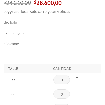
El
El
34.210,00
28.600,00
$
$
precio
precio
baggy azul localizado con bigotes y pinzas
original
actual
era:
es:
tiro bajo
$34.210,00.
$28.600,00.
denim rigido
hilo camel
TALLE
CANTIDAD
-
+
36
-
+
38