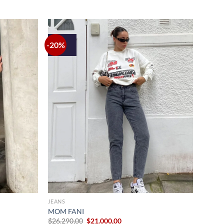
-20%
+
JEANS
MOM FANI
El
El
$
26.290,00
$
21.000,00