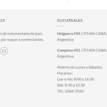
precio
precio
original
actual
era:
es:
$25.500,00.
$21.000,00.
OS
SUCURSALES
s de indumentaria de jean.
Helguera 550
, CP1406 CABA, 
 por mayor a comerciantes.
Argentina
Campana 451
, CP1406 CABA, 
Argentina
Abierto de Lunes a Sábados
Horarios:
Lun a Vie: 8:00 a 16:30
Sáb: 8:30 a 12.30
TEL: 2066-2560