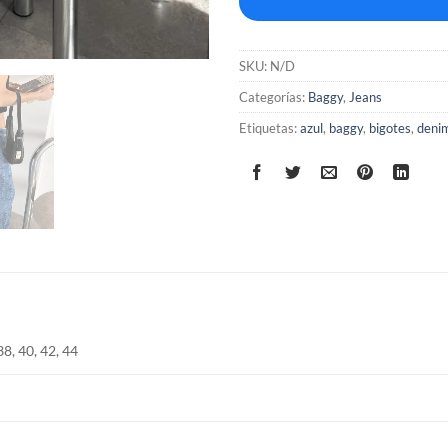
SKU:
N/D
Categorías:
Baggy
,
Jeans
Etiquetas:
azul
,
baggy
,
bigotes
,
deni
38, 40, 42, 44