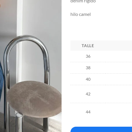
denim rigido
hilo camel
TALLE
36
38
40
42
44