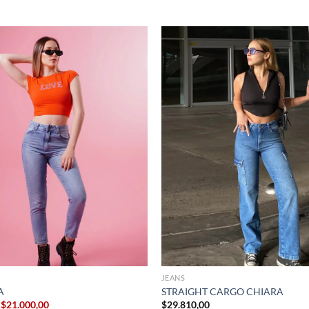
+
JEANS
A
STRAIGHT CARGO CHIARA
El
El
$
21.000,00
$
29.810,00