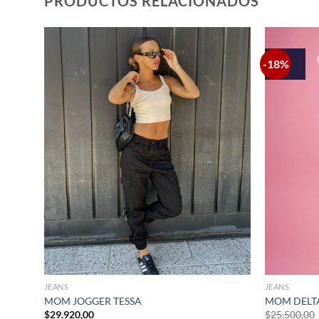
PRODUCTOS RELACIONADOS
-18%
+
+
JEANS
JEANS
MOM JOGGER TESSA
MOM DELT
$
29.920,00
$
25.500,00