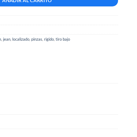
AÑADIR AL CARRITO
m
,
jean
,
localizado
,
pinzas
,
rigido
,
tiro bajo