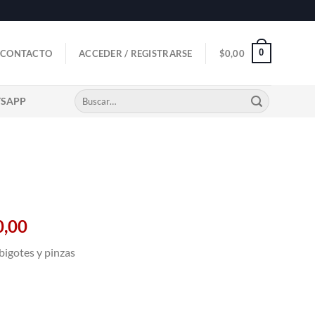
0
CONTACTO
ACCEDER / REGISTRARSE
$
0,00
Buscar
TSAPP
por:
El
0,00
precio
bigotes y pinzas
l
actual
es:
0,00.
$21.000,00.