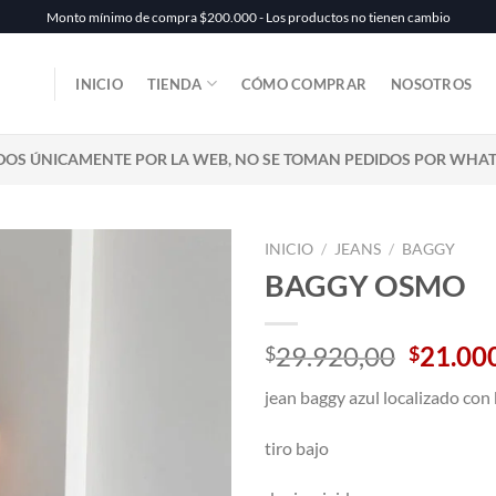
Monto mínimo de compra $200.000 - Los productos no tienen cambio
INICIO
TIENDA
CÓMO COMPRAR
NOSOTROS
DOS ÚNICAMENTE POR LA WEB, NO SE TOMAN PEDIDOS POR WHA
INICIO
/
JEANS
/
BAGGY
BAGGY OSMO
El
29.920,00
21.00
$
$
precio
jean baggy azul localizado con 
origina
era:
tiro bajo
$29.92