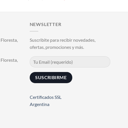
precio
precio
original
actual
era:
es:
$26.290,00.
$21.000,00.
NEWSLETTER
Floresta,
Suscribite para recibir novedades,
ofertas, promociones y más.
Floresta,
Certificados SSL
Argentina