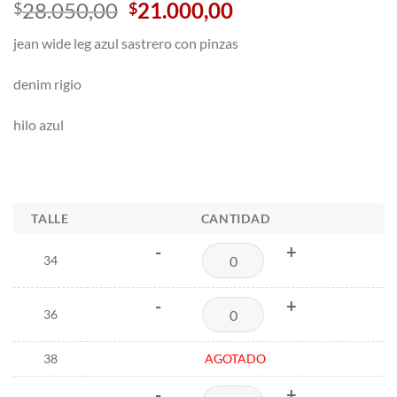
El
El
28.050,00
21.000,00
$
$
precio
precio
jean wide leg azul sastrero con pinzas
original
actual
era:
es:
denim rigio
$28.050,00.
$21.000,00.
hilo azul
TALLE
CANTIDAD
-
+
34
-
+
36
38
AGOTADO
-
+