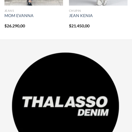
JEANS
CHUPIN
MOM EVANNA
JEAN KENIA
$
26.290,00
$
21.450,00
00.