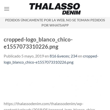
Saltar
al
contenido
PEDIDOS ÚNICAMENTE POR LA WEB, NO SE TOMAN PEDIDOS
POR WHATSAPP
cropped-logo_blanco_chico-
e1557073310226.png
Publicado
5 mayo, 2019
en
816 &veces; 234
en
cropped-
logo_blanco_chico-e1557073310226.png
https://thalassodenim.com/thalassodenim/wp-
content/uploads/2019/05/cropped-logo_blanco_chico-