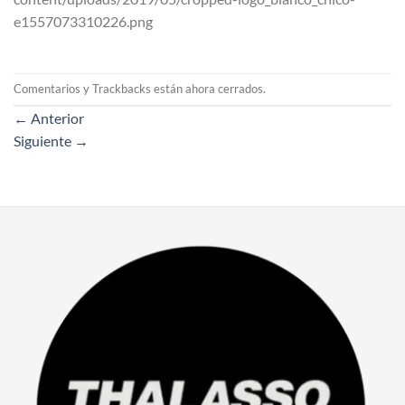
e1557073310226.png
Comentarios y Trackbacks están ahora cerrados.
←
Anterior
Siguiente
→