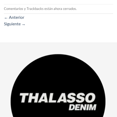
Comentarios y Trackbacks están ahora cerrados.
←
Anterior
Siguiente
→