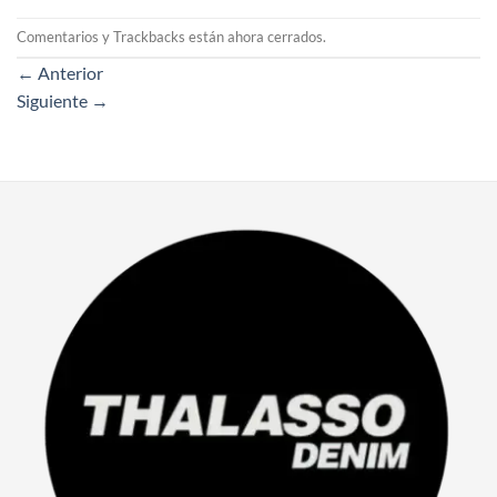
Comentarios y Trackbacks están ahora cerrados.
←
Anterior
Siguiente
→