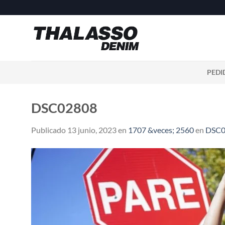
Saltar
al
contenido
PEDI
DSC02808
Publicado
13 junio, 2023
en
1707 &veces; 2560
en
DSC0