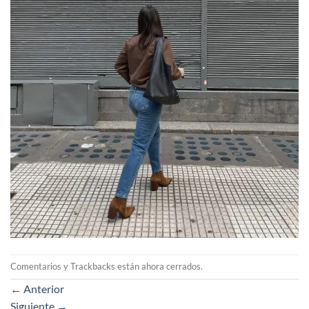
Comentarios y Trackbacks están ahora cerrados.
←
Anterior
Siguiente
→