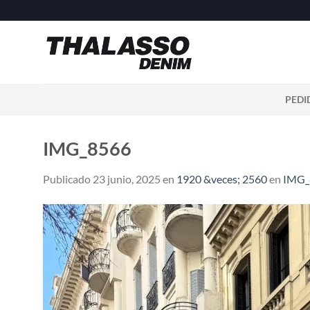
Saltar
al
contenido
PEDI
IMG_8566
Publicado
23 junio, 2025
en
1920 &veces; 2560
en
IMG_