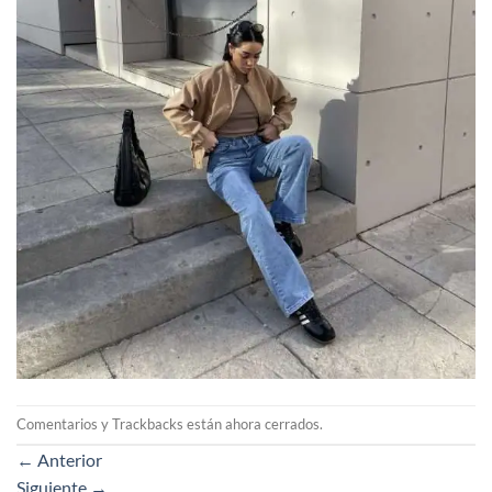
Comentarios y Trackbacks están ahora cerrados.
←
Anterior
Siguiente
→