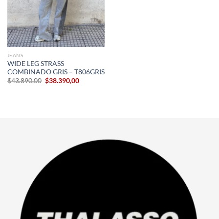
JEANS
WIDE LEG STRASS
COMBINADO GRIS – T806GRIS
El
El
$
43.890,00
$
38.390,00
precio
precio
original
actual
era:
es:
$43.890,00.
$38.390,00.