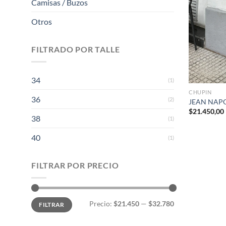
Camisas / Buzos
Otros
FILTRADO POR TALLE
+
34
(1)
CHUPIN
36
(2)
JEAN NAPO
$
21.450,00
38
(1)
40
(1)
FILTRAR POR PRECIO
Precio
Precio
Precio:
$21.450
—
$32.780
FILTRAR
mínimo
máximo