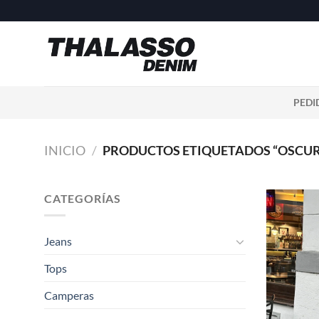
Saltar
al
contenido
PEDI
INICIO
/
PRODUCTOS ETIQUETADOS “OSCU
CATEGORÍAS
Jeans
Tops
Camperas