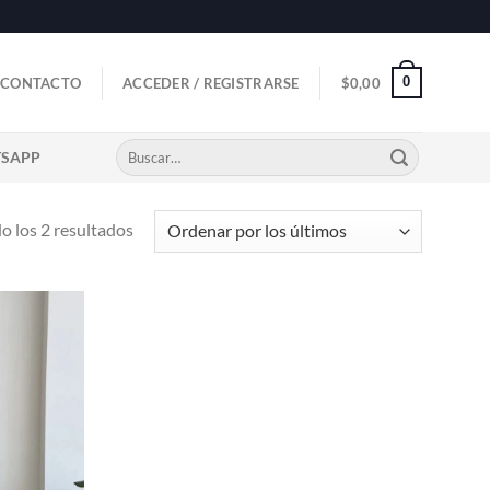
0
CONTACTO
ACCEDER / REGISTRARSE
$
0,00
Buscar
TSAPP
por:
Ordenado
 los 2 resultados
por
los
últimos