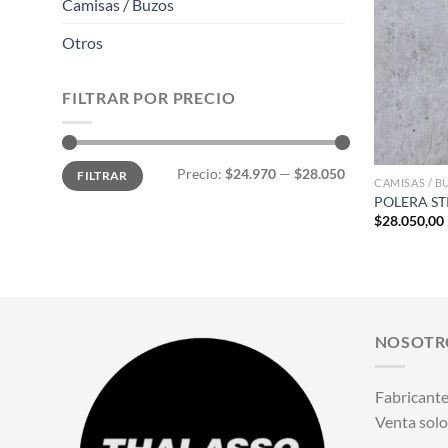
Camisas / Buzos
Otros
FILTRAR POR PRECIO
+
Precio
Precio
Precio:
$24.970
—
$28.050
FILTRAR
mínimo
máximo
CAMISAS / B
POLERA ST
$
28.050,00
NOSOTR
Fabricante
Venta solo