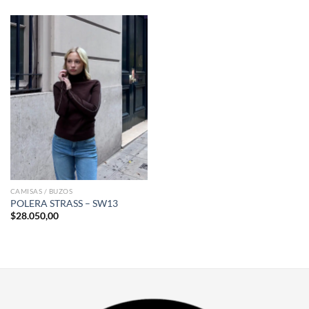
original
actual
era:
es:
$42.900,00.
$35.090,00.
CAMISAS / BUZOS
POLERA STRASS – SW13
$
28.050,00