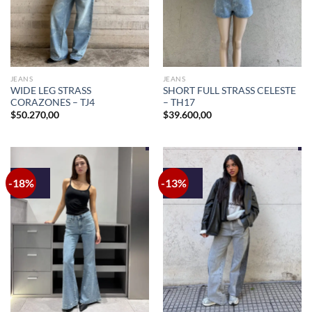
JEANS
JEANS
WIDE LEG STRASS
SHORT FULL STRASS CELESTE
CORAZONES – TJ4
– TH17
$
50.270,00
$
39.600,00
-18%
-13%