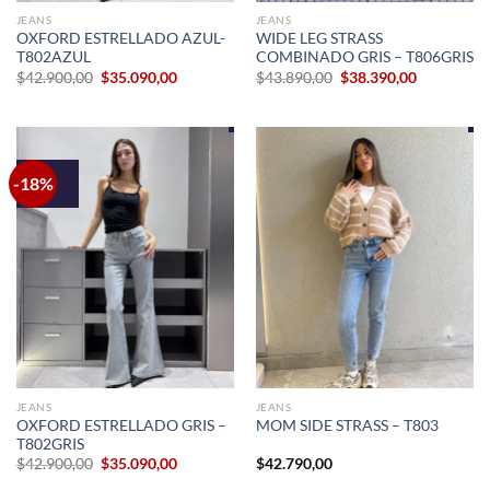
JEANS
JEANS
OXFORD ESTRELLADO AZUL-
WIDE LEG STRASS
T802AZUL
COMBINADO GRIS – T806GRIS
El
El
El
El
$
42.900,00
$
35.090,00
$
43.890,00
$
38.390,00
precio
precio
precio
precio
original
actual
original
actual
era:
es:
era:
es:
$42.900,00.
$35.090,00.
$43.890,00.
$38.390,00
-18%
JEANS
JEANS
OXFORD ESTRELLADO GRIS –
MOM SIDE STRASS – T803
T802GRIS
El
El
$
42.900,00
$
35.090,00
$
42.790,00
precio
precio