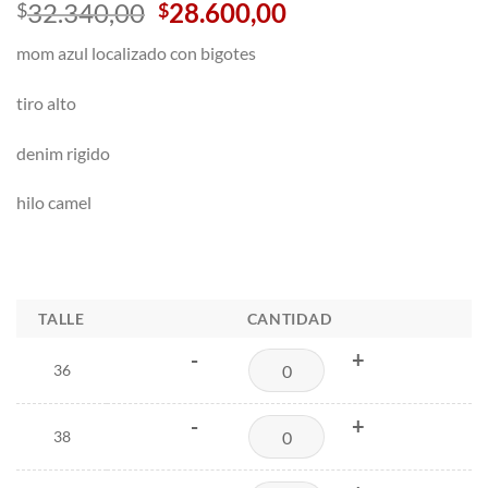
El
El
32.340,00
28.600,00
$
$
precio
precio
mom azul localizado con bigotes
original
actual
era:
es:
tiro alto
$32.340,00.
$28.600,00.
denim rigido
hilo camel
TALLE
CANTIDAD
-
+
36
-
+
38