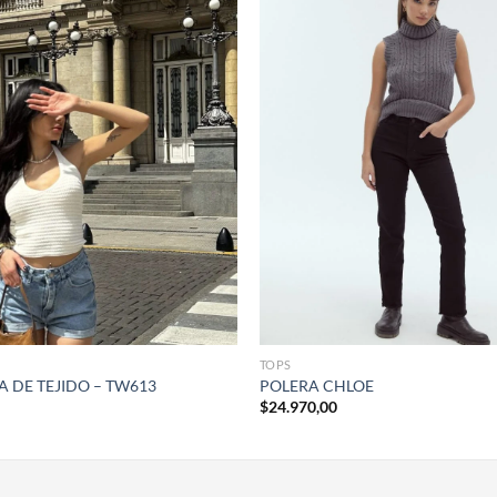
+
TOPS
 DE TEJIDO – TW613
POLERA CHLOE
$
24.970,00