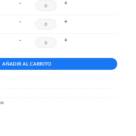
-
+
-
+
-
+
AÑADIR AL CARRITO
op