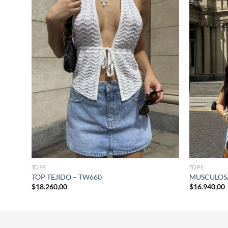
+
+
TOPS
TOPS
W649
TOP TEJIDO – TW660
MUSCULOSA
$
18.260,00
$
16.940,00