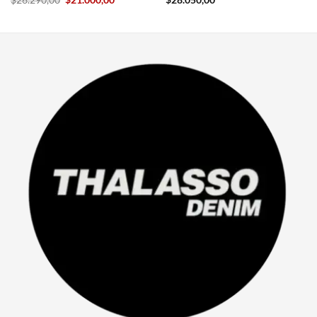
$
26.290,00
$
21.000,00
$
28.050,00
precio
precio
original
actual
era:
es:
00.
$26.290,00.
$21.000,00.