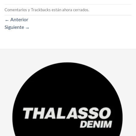
Comentarios y Trackbacks están ahora cerrados.
←
Anterior
Siguiente
→