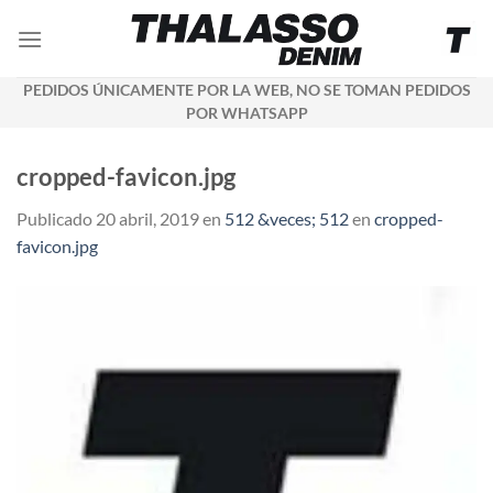
Saltar
al
contenido
PEDIDOS ÚNICAMENTE POR LA WEB, NO SE TOMAN PEDIDOS
POR WHATSAPP
cropped-favicon.jpg
Publicado
20 abril, 2019
en
512 &veces; 512
en
cropped-
favicon.jpg