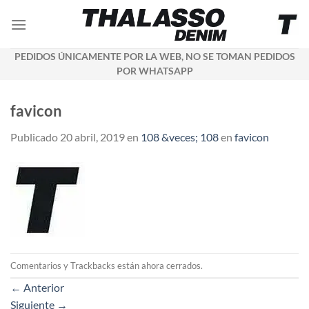
Saltar
al
contenido
PEDIDOS ÚNICAMENTE POR LA WEB, NO SE TOMAN PEDIDOS
POR WHATSAPP
favicon
Publicado
20 abril, 2019
en
108 &veces; 108
en
favicon
Comentarios y Trackbacks están ahora cerrados.
←
Anterior
Siguiente
→