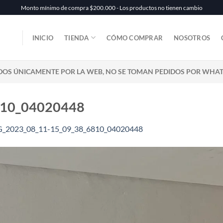
Monto mínimo de compra $200.000 - Los productos no tienen cambio
INICIO
TIENDA
CÓMO COMPRAR
NOSOTROS
DOS ÚNICAMENTE POR LA WEB, NO SE TOMAN PEDIDOS POR WHA
810_04020448
_2023_08_11-15_09_38_6810_04020448