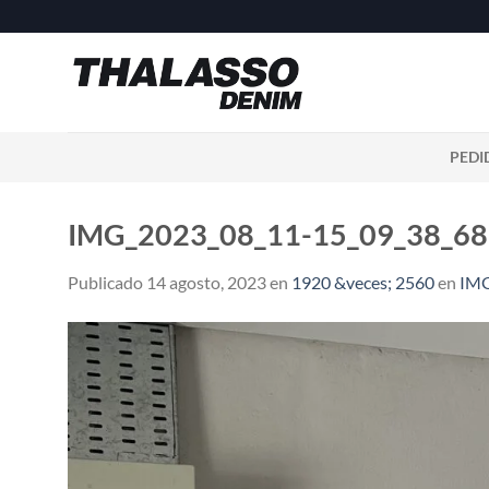
Saltar
al
contenido
PEDI
IMG_2023_08_11-15_09_38_6
Publicado
14 agosto, 2023
en
1920 &veces; 2560
en
IMG