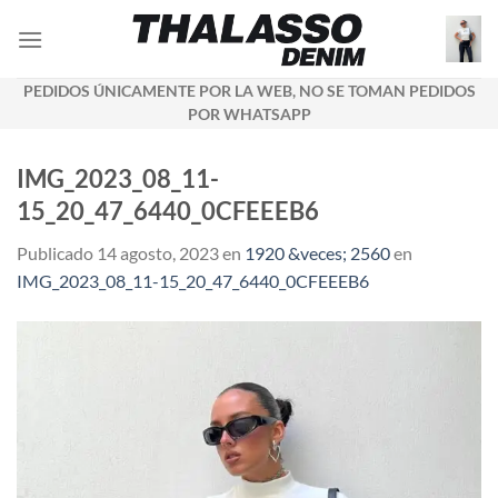
Saltar
al
contenido
PEDIDOS ÚNICAMENTE POR LA WEB, NO SE TOMAN PEDIDOS
POR WHATSAPP
IMG_2023_08_11-
15_20_47_6440_0CFEEEB6
Publicado
14 agosto, 2023
en
1920 &veces; 2560
en
IMG_2023_08_11-15_20_47_6440_0CFEEEB6