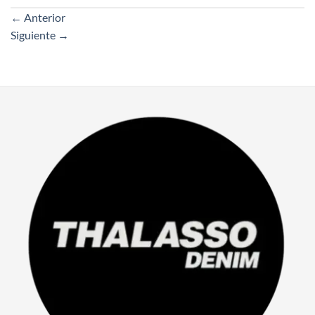
←
Anterior
Siguiente
→