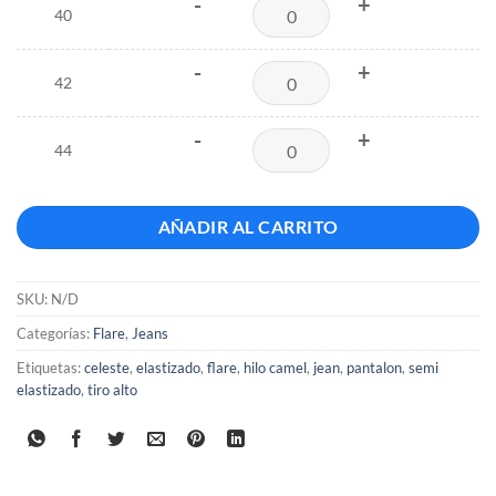
-
+
40
-
+
42
-
+
44
AÑADIR AL CARRITO
SKU:
N/D
Categorías:
Flare
,
Jeans
Etiquetas:
celeste
,
elastizado
,
flare
,
hilo camel
,
jean
,
pantalon
,
semi
elastizado
,
tiro alto