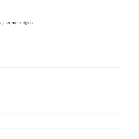
o
,
jean
,
mom
,
rigido