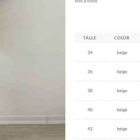
hilo a tono
TALLE
COLOR
34
beige
36
beige
38
beige
40
beige
42
beige