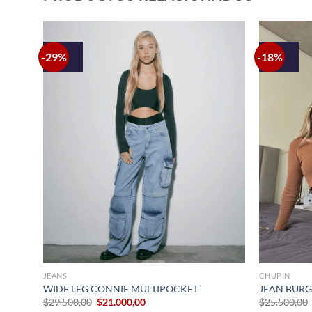
-29%
-18%
+
+
JEANS
CHUPIN
WIDE LEG CONNIE MULTIPOCKET
JEAN BUR
El
El
$
29.500,00
$
21.000,00
$
25.500,00
precio
precio