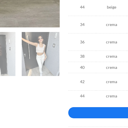
44
beige
34
crema
36
crema
38
crema
40
crema
42
crema
44
crema