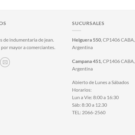
original
actual
original
actual
era:
es:
era:
es:
$25.500,00.
$21.000,00.
$23.800,00.
$21.000,00
OS
SUCURSALES
s de indumentaria de jean.
Helguera 550
, CP1406 CABA, 
 por mayor a comerciantes.
Argentina
Campana 451
, CP1406 CABA, 
Argentina
Abierto de Lunes a Sábados
Horarios:
Lun a Vie: 8:00 a 16:30
Sáb: 8:30 a 12.30
TEL: 2066-2560