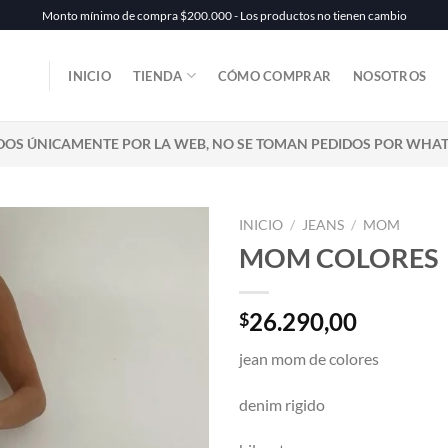
Monto mínimo de compra $200.000 - Los productos no tienen cambio
INICIO
TIENDA
CÓMO COMPRAR
NOSOTROS
DOS ÚNICAMENTE POR LA WEB, NO SE TOMAN PEDIDOS POR WHA
INICIO
/
JEANS
/
MOM
MOM COLORES
26.290,00
$
jean mom de colores
denim rigido