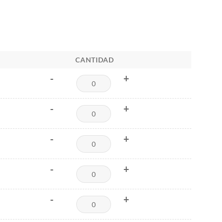
CANTIDAD
-
+
-
+
-
+
-
+
-
+