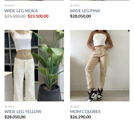
JEANS
JEANS
WIDE LEG MOKA
WIDE LEG PINK
El
El
$
25.500,00
$
23.100,00
$
28.050,00
precio
precio
original
actual
era:
es:
$25.500,00.
$23.100,00.
JEANS
JEANS
WIDE LEG YELLOW
MOM COLORES
$
28.050,00
$
26.290,00