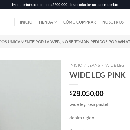
Monto mínimo de compra $200.000 - Los productos no tienen cambio
INICIO
TIENDA
CÓMO COMPRAR
NOSOTROS
DOS ÚNICAMENTE POR LA WEB, NO SE TOMAN PEDIDOS POR WHA
INICIO
/
JEANS
/
WIDE LEG
WIDE LEG PINK
28.050,00
$
wide leg rosa pastel
denim rigido