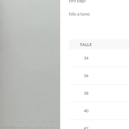
tiro bajo
hilo a tono
TALLE
34
36
38
40
42