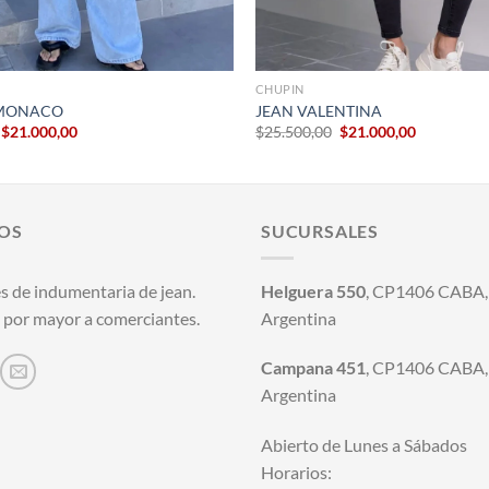
+
CHUPIN
 MONACO
JEAN VALENTINA
El
El
El
El
$
21.000,00
$
25.500,00
$
21.000,00
precio
precio
precio
precio
original
actual
original
actual
era:
es:
era:
es:
$28.050,00.
$21.000,00.
$25.500,00.
$21.000,00
OS
SUCURSALES
s de indumentaria de jean.
Helguera 550
, CP1406 CABA, 
 por mayor a comerciantes.
Argentina
Campana 451
, CP1406 CABA, 
Argentina
Abierto de Lunes a Sábados
Horarios: