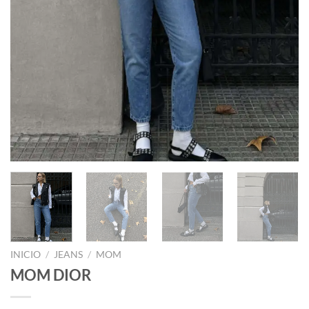
INICIO
/
JEANS
/
MOM
MOM DIOR