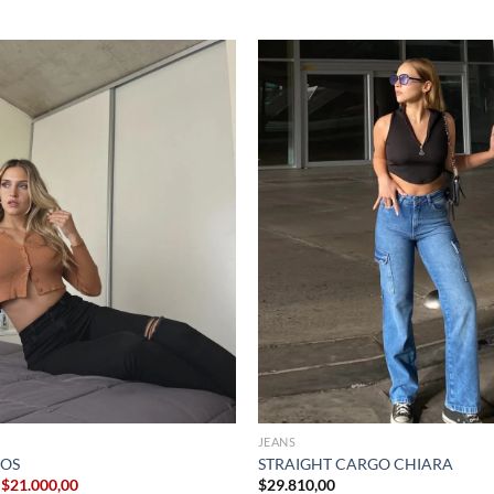
+
JEANS
GOS
STRAIGHT CARGO CHIARA
El
El
$
21.000,00
$
29.810,00