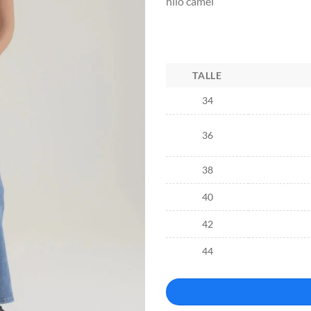
hilo camel
TALLE
34
36
38
40
42
44