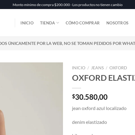
Monto mínimo de compra $200.000 - Los productos no tienen cambio
INICIO
TIENDA
CÓMO COMPRAR
NOSOTROS
DOS ÚNICAMENTE POR LA WEB, NO SE TOMAN PEDIDOS POR WHA
INICIO
/
JEANS
/
OXFORD
OXFORD ELAST
30.580,00
$
jean oxford azul localizado
denim elastizado