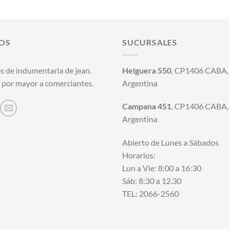
precio
precio
original
actual
era:
es:
$25.500,00.
$21.000,00.
OS
SUCURSALES
s de indumentaria de jean.
Helguera 550
, CP1406 CABA, 
 por mayor a comerciantes.
Argentina
Campana 451
, CP1406 CABA, 
Argentina
Abierto de Lunes a Sábados
Horarios:
Lun a Vie: 8:00 a 16:30
Sáb: 8:30 a 12.30
TEL: 2066-2560