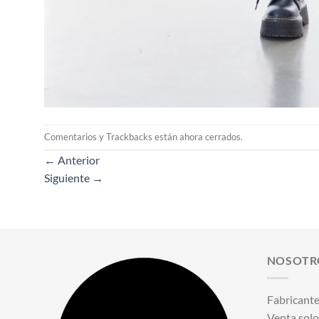
Comentarios y Trackbacks están ahora cerrados.
←
Anterior
Siguiente
→
NOSOTR
Fabricante
Venta solo