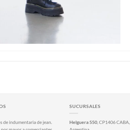
OS
SUCURSALES
s de indumentaria de jean.
Helguera 550
, CP1406 CABA, 
 por mayor a comerciantes.
Argentina