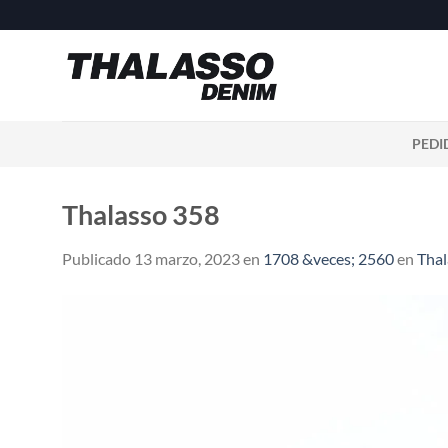
Saltar
al
contenido
PEDI
Thalasso 358
Publicado
13 marzo, 2023
en
1708 &veces; 2560
en
Thal