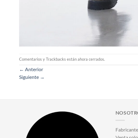
Comentarios y Trackbacks están ahora cerrados.
←
Anterior
Siguiente
→
NOSOTR
Fabricante
Venta solo