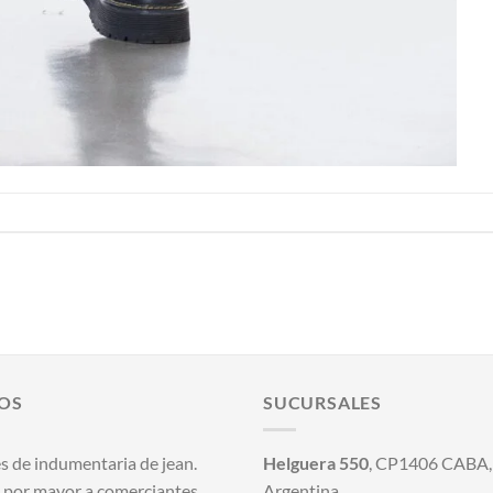
OS
SUCURSALES
s de indumentaria de jean.
Helguera 550
, CP1406 CABA, 
 por mayor a comerciantes.
Argentina