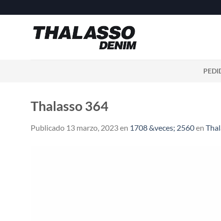
Saltar
al
contenido
PEDI
Thalasso 364
Publicado
13 marzo, 2023
en
1708 &veces; 2560
en
Thal