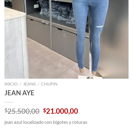
INICIO
/
JEANS
/
CHUPIN
JEAN AYE
El
El
25.500,00
21.000,00
$
$
precio
precio
jean azul localizado con bigotes y roturas
original
actual
era:
es: