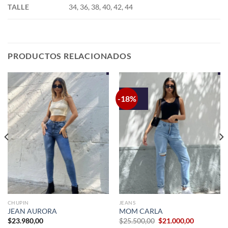
TALLE
34, 36, 38, 40, 42, 44
PRODUCTOS RELACIONADOS
-18%
CHUPIN
JEANS
JEAN AURORA
MOM CARLA
El
El
$
23.980,00
$
25.500,00
$
21.000,00
precio
precio