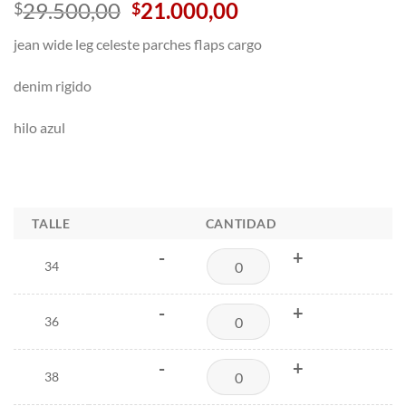
El
El
29.500,00
21.000,00
$
$
precio
precio
jean wide leg celeste parches flaps cargo
original
actual
era:
es:
denim rigido
$29.500,00.
$21.000,00.
hilo azul
TALLE
CANTIDAD
-
+
34
-
+
36
-
+
38