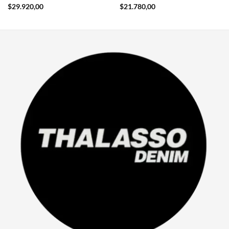
$
29.920,00
$
21.780,00