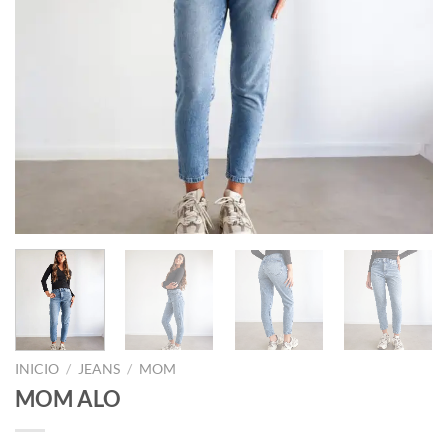
INICIO
/
JEANS
/
MOM
MOM ALO