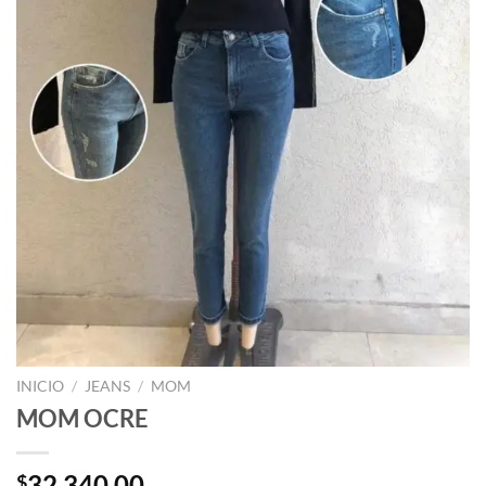
INICIO
/
JEANS
/
MOM
MOM OCRE
32.340,00
$