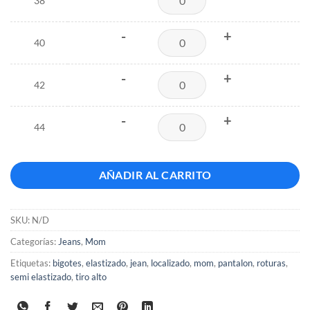
38
-
+
40
-
+
42
-
+
44
AÑADIR AL CARRITO
SKU:
N/D
Categorías:
Jeans
,
Mom
Etiquetas:
bigotes
,
elastizado
,
jean
,
localizado
,
mom
,
pantalon
,
roturas
,
semi elastizado
,
tiro alto