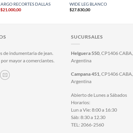
CARGO RECORTES DALLAS
WIDE LEG BLANCO
El
El
$
21.000,00
$
27.830,00
precio
precio
original
actual
era:
es:
$29.810,00.
$21.000,00.
OS
SUCURSALES
s de indumentaria de jean.
Helguera 550
, CP1406 CABA, 
 por mayor a comerciantes.
Argentina
Campana 451
, CP1406 CABA, 
Argentina
Abierto de Lunes a Sábados
Horarios:
Lun a Vie: 8:00 a 16:30
Sáb: 8:30 a 12.30
TEL: 2066-2560