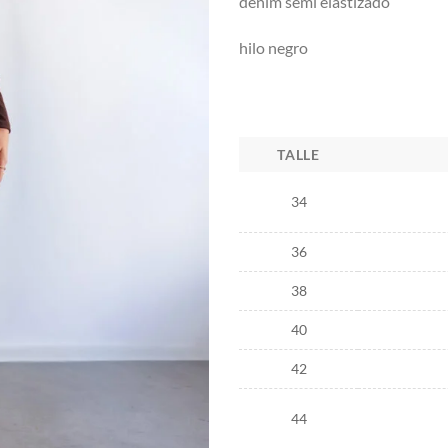
denim semi elastizado
hilo negro
TALLE
34
36
38
40
42
44