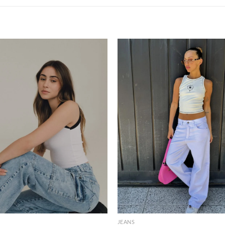
+
JEANS