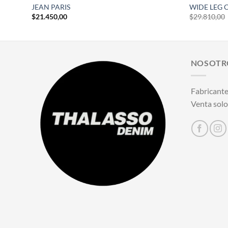
JEAN PARIS
WIDE LEG 
$
21.450,00
$
29.810,00
NOSOTR
Fabricante
Venta solo