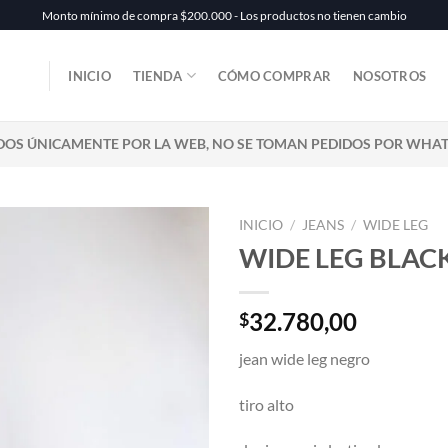
Monto mínimo de compra $200.000 - Los productos no tienen cambio
INICIO
TIENDA
CÓMO COMPRAR
NOSOTROS
DOS ÚNICAMENTE POR LA WEB, NO SE TOMAN PEDIDOS POR WHA
INICIO
/
JEANS
/
WIDE LEG
WIDE LEG BLAC
32.780,00
$
jean wide leg negro
tiro alto