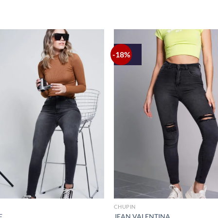
-18%
+
CHUPIN
E
JEAN VALENTINA