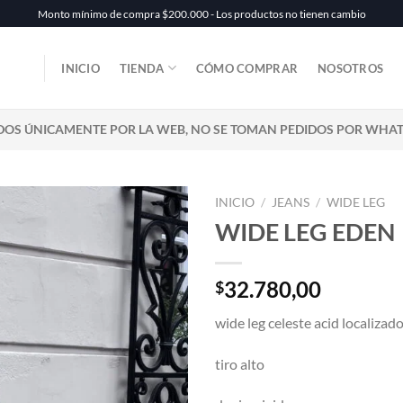
Monto mínimo de compra $200.000 - Los productos no tienen cambio
INICIO
TIENDA
CÓMO COMPRAR
NOSOTROS
DOS ÚNICAMENTE POR LA WEB, NO SE TOMAN PEDIDOS POR WHA
INICIO
/
JEANS
/
WIDE LEG
WIDE LEG EDEN
32.780,00
$
wide leg celeste acid localizad
tiro alto