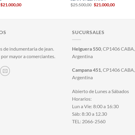
El
El
El
El
$
21.000,00
$
25.500,00
$
21.000,00
precio
precio
precio
precio
original
actual
original
actual
era:
es:
era:
es:
$23.800,00.
$21.000,00.
$25.500,00.
$21.000,00
OS
SUCURSALES
s de indumentaria de jean.
Helguera 550
, CP1406 CABA, 
 por mayor a comerciantes.
Argentina
Campana 451
, CP1406 CABA, 
Argentina
Abierto de Lunes a Sábados
Horarios:
Lun a Vie: 8:00 a 16:30
Sáb: 8:30 a 12.30
TEL: 2066-2560