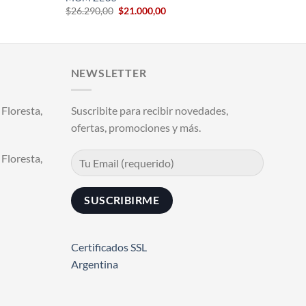
El
El
$
26.290,00
$
21.000,00
precio
precio
original
actual
era:
es:
.
$26.290,00.
$21.000,00.
NEWSLETTER
Floresta,
Suscribite para recibir novedades,
ofertas, promociones y más.
Floresta,
Certificados SSL
Argentina