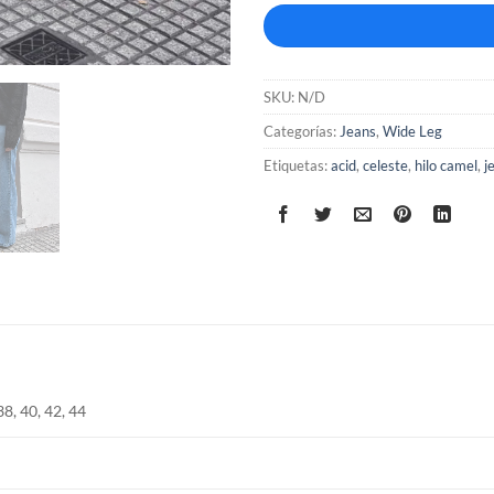
SKU:
N/D
Categorías:
Jeans
,
Wide Leg
Etiquetas:
acid
,
celeste
,
hilo camel
,
j
38, 40, 42, 44