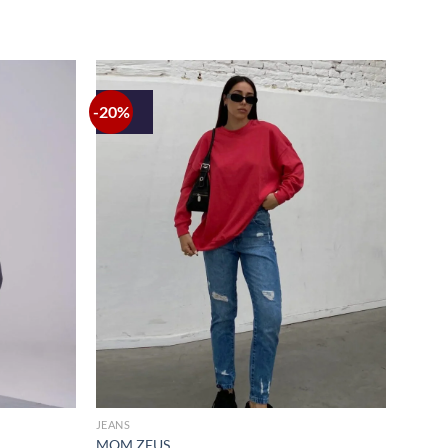
-20%
+
JEANS
MOM ZEUS