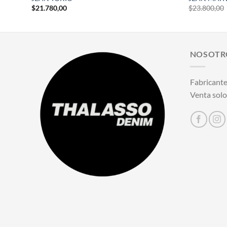
$
21.780,00
$
23.800,00
NOSOTR
Fabricante
Venta solo