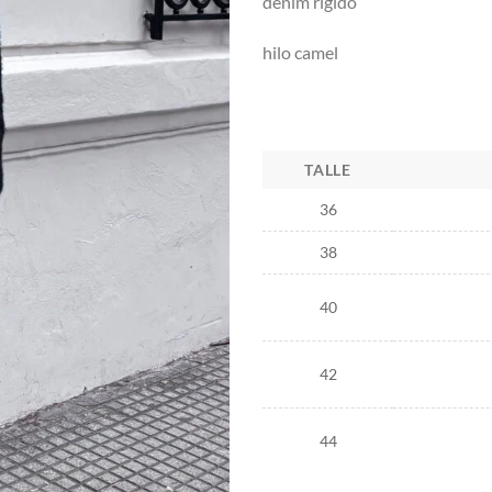
denim rigido
hilo camel
TALLE
36
38
40
42
44