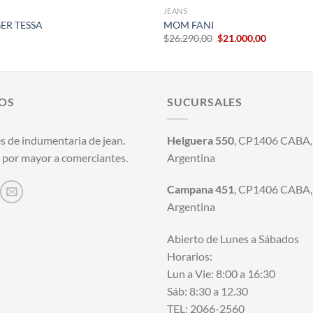
JEANS
ER TESSA
MOM FANI
El
El
$
26.290,00
$
21.000,00
precio
precio
original
actual
era:
es:
$26.290,00.
$21.000,00
OS
SUCURSALES
s de indumentaria de jean.
Helguera 550
, CP1406 CABA, 
 por mayor a comerciantes.
Argentina
Campana 451
, CP1406 CABA, 
Argentina
Abierto de Lunes a Sábados
Horarios:
Lun a Vie: 8:00 a 16:30
Sáb: 8:30 a 12.30
TEL: 2066-2560