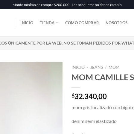
Monto mínimo de compra $200.000 - Los productos no tienen cambio
INICIO
TIENDA
CÓMO COMPRAR
NOSOTROS
DOS ÚNICAMENTE POR LA WEB, NO SE TOMAN PEDIDOS POR WHA
INICIO
/
JEANS
/
MOM
MOM CAMILLE S
32.340,00
$
mom gris localizado con bigot
denim semi elastizado