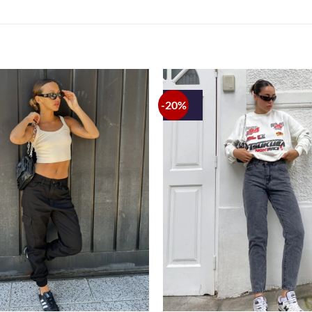
-20%
+