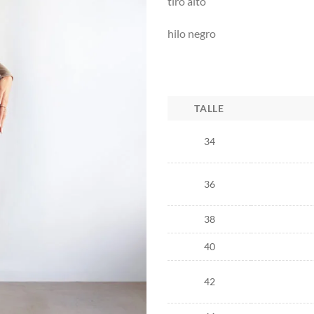
tiro alto
hilo negro
TALLE
34
36
38
40
42