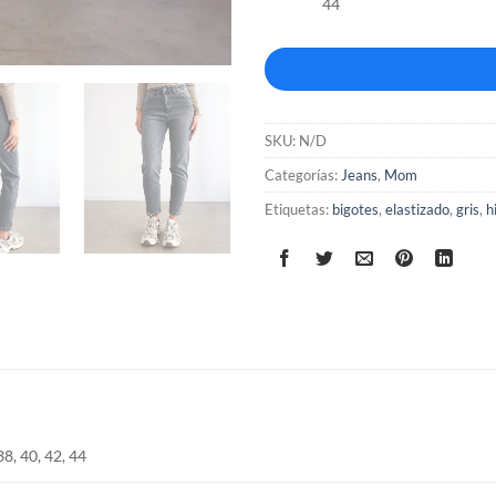
44
SKU:
N/D
Categorías:
Jeans
,
Mom
Etiquetas:
bigotes
,
elastizado
,
gris
,
h
38, 40, 42, 44