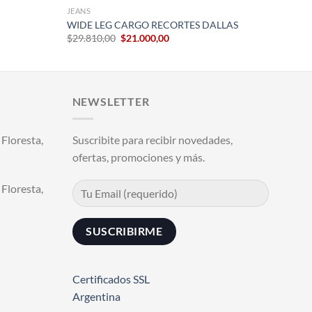
JEANS
WIDE LEG CARGO RECORTES DALLAS
El
El
$
29.810,00
$
21.000,00
precio
precio
original
actual
era:
es:
.
$29.810,00.
$21.000,00.
NEWSLETTER
Floresta,
Suscribite para recibir novedades,
ofertas, promociones y más.
Floresta,
Certificados SSL
Argentina