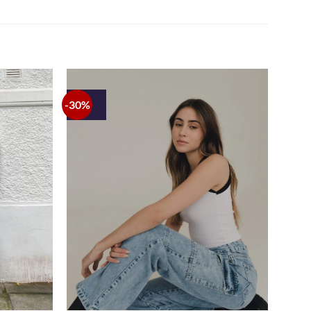
-30%
+