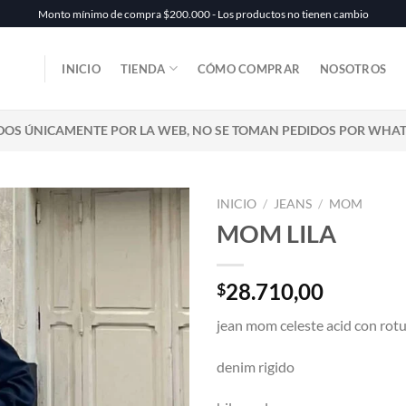
Monto mínimo de compra $200.000 - Los productos no tienen cambio
INICIO
TIENDA
CÓMO COMPRAR
NOSOTROS
DOS ÚNICAMENTE POR LA WEB, NO SE TOMAN PEDIDOS POR WHA
INICIO
/
JEANS
/
MOM
MOM LILA
28.710,00
$
jean mom celeste acid con rot
denim rigido