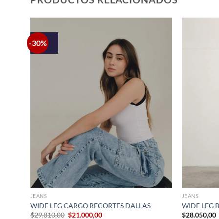
-30%
+
+
JEANS
JEANS
WIDE LEG CARGO RECORTES DALLAS
WIDE LEG 
El
El
$
29.810,00
$
21.000,00
$
28.050,00