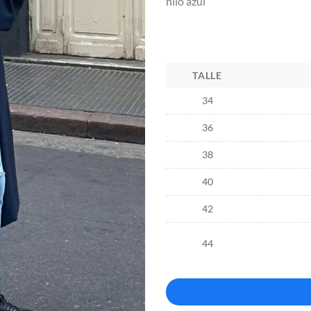
hilo azul
TALLE
34
36
38
40
42
44