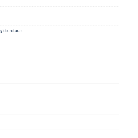
igido
,
roturas