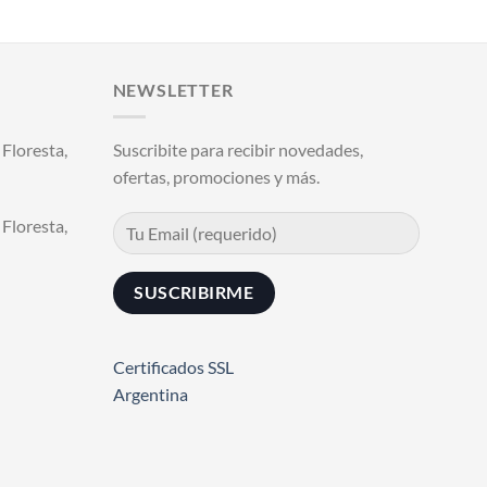
precio
precio
original
actual
era:
es:
.
$26.290,00.
$21.000,00.
NEWSLETTER
Floresta,
Suscribite para recibir novedades,
ofertas, promociones y más.
Floresta,
Certificados SSL
Argentina