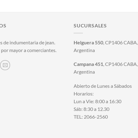
precio
precio
original
actual
era:
es:
$25.500,00.
$21.000,00
OS
SUCURSALES
s de indumentaria de jean.
Helguera 550
, CP1406 CABA, 
 por mayor a comerciantes.
Argentina
Campana 451
, CP1406 CABA, 
Argentina
Abierto de Lunes a Sábados
Horarios:
Lun a Vie: 8:00 a 16:30
Sáb: 8:30 a 12.30
TEL: 2066-2560