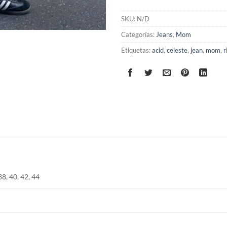
SKU:
N/D
Categorías:
Jeans
,
Mom
Etiquetas:
acid
,
celeste
,
jean
,
mom
,
r
38, 40, 42, 44