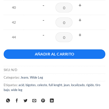
-
+
40
-
+
42
-
+
44
AÑADIR AL CARRITO
SKU:
N/D
Categorías:
Jeans
,
Wide Leg
Etiquetas:
acid
,
bigotes
,
celeste
,
full lenght
,
jean
,
localizado
,
rigido
,
tiro
bajo
,
wide leg