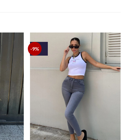
-9%
+