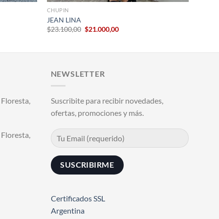
CHUPIN
JEAN LINA
El
El
$
23.100,00
$
21.000,00
precio
precio
original
actual
era:
es:
$23.100,00.
$21.000,00.
NEWSLETTER
Floresta,
Suscribite para recibir novedades,
ofertas, promociones y más.
Floresta,
Certificados SSL
Argentina