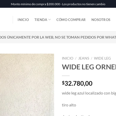
Monto mínimo de compra $200.000 - Los productos no tienen cambio
INICIO
TIENDA
CÓMO COMPRAR
NOSOTROS
DOS ÚNICAMENTE POR LA WEB, NO SE TOMAN PEDIDOS POR WHA
INICIO
/
JEANS
/
WIDE LEG
WIDE LEG ORNE
32.780,00
$
wide leg azul localizado con bi
tiro alto