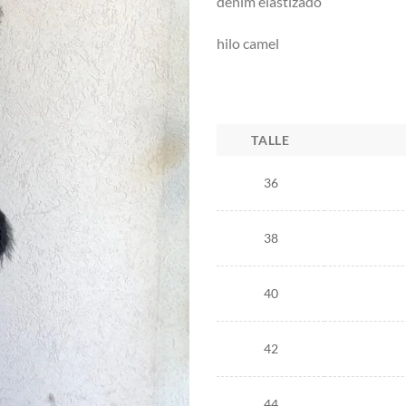
denim elastizado
hilo camel
TALLE
36
38
40
42
44