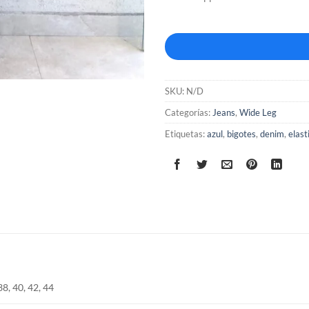
SKU:
N/D
Categorías:
Jeans
,
Wide Leg
Etiquetas:
azul
,
bigotes
,
denim
,
elast
38, 40, 42, 44